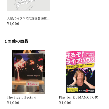
大督/ライブハウス支援音源第一
弾「12345910」
¥1,000
その他の商品
The Side Effects 4
Play for KUMAMOTO実行
委員会 Play For Kumamoto
¥1,000
¥1,000
2020 【against COVID-19 C
ompilation Album(CD)】